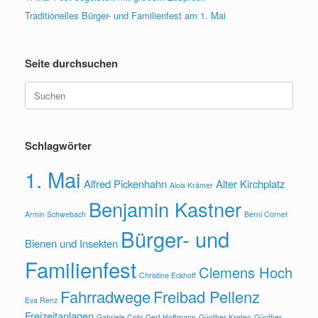
Traditionelles Bürger- und Familienfest am 1. Mai
Seite durchsuchen
Suche
nach:
Schlagwörter
1. Mai
Alfred Pickenhahn
Alter Kirchplatz
Alois Krämer
Benjamin Kastner
Armin Schwebach
Berni Cornet
Bürger- und
Bienen und Insekten
Familienfest
Clemens Hoch
Christine Eckhoff
Fahrradwege
Freibad Pellenz
Eva Renz
Freizeitanlagen
Gabriele Cobi
Gert Hoffmann
Günther Kreten
Günther