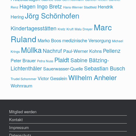
Hagen Ingo Bretz
Hendrik
Renz
Hans-Werner Stadtfeld
Jörg Schönhofen
Hering
Marc
Kindertagesstätten
Kretz
Kruft
Malu Dreyer
Ruland
Marko Boos
medizinische Versorgung
Michael
Müllka
Nachruf
Pellenz
Paul-Werner Kohns
Krings
Plaidt
Sabine Bätzing-
Peter Brauer
Petra Nuss
Lichtenthäler
Sebastian Busch
Sauerwasser-Quelle
Wilhelm Anheier
Victor Gesslein
Trudel Schommer
Wohnraum
Mitglied werden
Kontakt
Impressum
Datenschutz