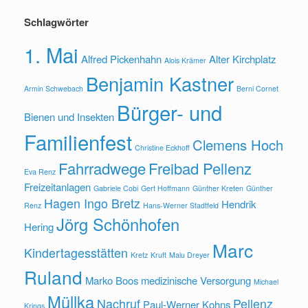
Schlagwörter
1. Mai
Alfred Pickenhahn
Alter Kirchplatz
Alois Krämer
Benjamin Kastner
Armin Schwebach
Berni Cornet
Bürger- und
Bienen und Insekten
Familienfest
Clemens Hoch
Christine Eckhoff
Fahrradwege
Freibad Pellenz
Eva Renz
Freizeitanlagen
Gabriele Cobi
Gert Hoffmann
Günther Kreten
Günther
Hagen Ingo Bretz
Hendrik
Renz
Hans-Werner Stadtfeld
Jörg Schönhofen
Hering
Marc
Kindertagesstätten
Kretz
Kruft
Malu Dreyer
Ruland
Marko Boos
medizinische Versorgung
Michael
Müllka
Nachruf
Pellenz
Paul-Werner Kohns
Krings