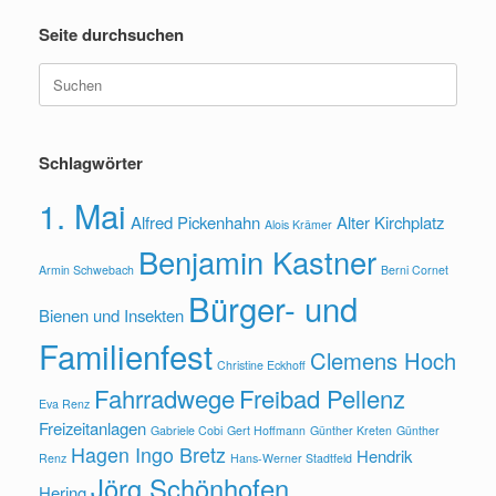
Seite durchsuchen
Suche
nach:
Schlagwörter
1. Mai
Alfred Pickenhahn
Alter Kirchplatz
Alois Krämer
Benjamin Kastner
Armin Schwebach
Berni Cornet
Bürger- und
Bienen und Insekten
Familienfest
Clemens Hoch
Christine Eckhoff
Fahrradwege
Freibad Pellenz
Eva Renz
Freizeitanlagen
Gabriele Cobi
Gert Hoffmann
Günther Kreten
Günther
Hagen Ingo Bretz
Hendrik
Renz
Hans-Werner Stadtfeld
Jörg Schönhofen
Hering