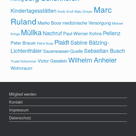
Marc
Kindertagesstätten
Kretz
Kruft
Malu Dreyer
Ruland
Marko Boos
medizinische Versorgung
Michael
Müllka
Nachruf
Pellenz
Paul-Werner Kohns
Krings
Plaidt
Sabine Bätzing-
Peter Brauer
Petra Nuss
Lichtenthäler
Sebastian Busch
Sauerwasser-Quelle
Wilhelm Anheier
Victor Gesslein
Trudel Schommer
Wohnraum
Mitglied werden
Kontakt
Impressum
Datenschutz