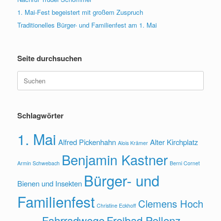
1. Mai-Fest begeistert mit großem Zuspruch
Traditionelles Bürger- und Familienfest am 1. Mai
Seite durchsuchen
Suche
nach:
Schlagwörter
1. Mai
Alfred Pickenhahn
Alter Kirchplatz
Alois Krämer
Benjamin Kastner
Armin Schwebach
Berni Cornet
Bürger- und
Bienen und Insekten
Familienfest
Clemens Hoch
Christine Eckhoff
Fahrradwege
Freibad Pellenz