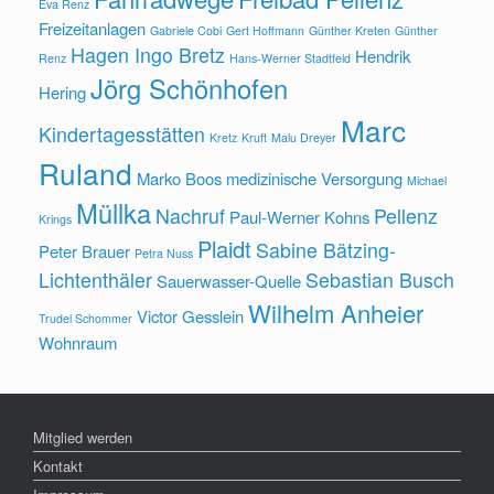
Eva Renz
Freizeitanlagen
Gabriele Cobi
Gert Hoffmann
Günther Kreten
Günther
Hagen Ingo Bretz
Hendrik
Renz
Hans-Werner Stadtfeld
Jörg Schönhofen
Hering
Marc
Kindertagesstätten
Kretz
Kruft
Malu Dreyer
Ruland
Marko Boos
medizinische Versorgung
Michael
Müllka
Nachruf
Pellenz
Paul-Werner Kohns
Krings
Plaidt
Sabine Bätzing-
Peter Brauer
Petra Nuss
Lichtenthäler
Sebastian Busch
Sauerwasser-Quelle
Wilhelm Anheier
Victor Gesslein
Trudel Schommer
Wohnraum
Mitglied werden
Kontakt