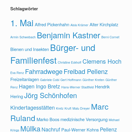
Schlagwörter
1. Mai
Alfred Pickenhahn
Alter Kirchplatz
Alois Krämer
Benjamin Kastner
Armin Schwebach
Berni Cornet
Bürger- und
Bienen und Insekten
Familienfest
Clemens Hoch
Christine Eckhoff
Fahrradwege
Freibad Pellenz
Eva Renz
Freizeitanlagen
Gabriele Cobi
Gert Hoffmann
Günther Kreten
Günther
Hagen Ingo Bretz
Hendrik
Renz
Hans-Werner Stadtfeld
Jörg Schönhofen
Hering
Marc
Kindertagesstätten
Kretz
Kruft
Malu Dreyer
Ruland
Marko Boos
medizinische Versorgung
Michael
Müllka
Nachruf
Pellenz
Paul-Werner Kohns
Krings