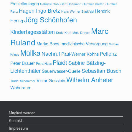
Freizeitanlagen
Gabriele Cobi
Gert Hoffmann
Günther Kreten
Günther
Hagen Ingo Bretz
Hendrik
Renz
Hans-Werner Stadtfeld
Jörg Schönhofen
Hering
Marc
Kindertagesstätten
Kretz
Kruft
Malu Dreyer
Ruland
Marko Boos
medizinische Versorgung
Michael
Müllka
Nachruf
Pellenz
Paul-Werner Kohns
Krings
Plaidt
Sabine Bätzing-
Peter Brauer
Petra Nuss
Lichtenthäler
Sebastian Busch
Sauerwasser-Quelle
Wilhelm Anheier
Victor Gesslein
Trudel Schommer
Wohnraum
Mitglied werden
Kontakt
Impressum